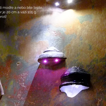
tí modře a nebo bíle teple,
ěr
je 20 cm
a váží 105 g.
roš!