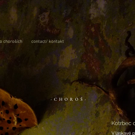
 o choroších
contact/ kontakt
-CHOROŠ-
Kotrbec 
V laskavé 