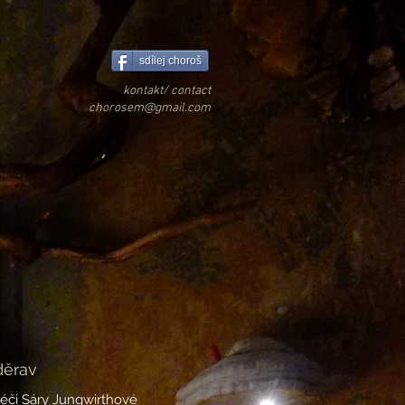
sdílej choroš
kontakt/ contact
chorosem@gmail.com
děrav
péči Sáry Jungwirthové