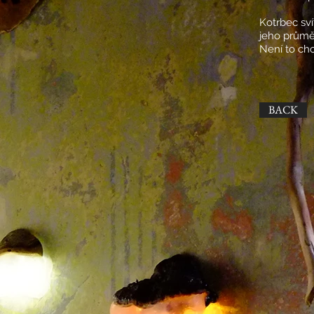
Kotrbec sví
jeho prům
Není to cho
BACK