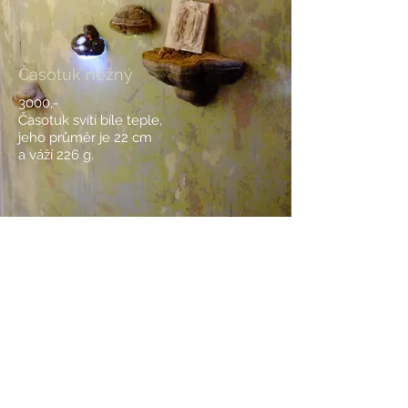
Časotuk něžný
3000,-
Časotuk svítí bíle teple,
jeho průměr
je 22 cm
a váží 226 g.
BACK