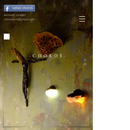
sdílej choroš
kontakt/ contact
chorosem@gmail.com
-CHOROŠ-