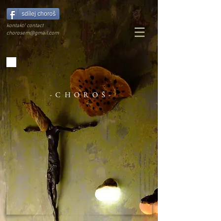
sdílej choroš
kontakt/ contact
chorosem@gmail.com
-CHOROŠ-