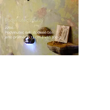
Podvinutec zduřilý
2200,-
Podvinutec svítí studeně bíle,
jeho průměr
je 13 cm
a váží 160 g.
BACK