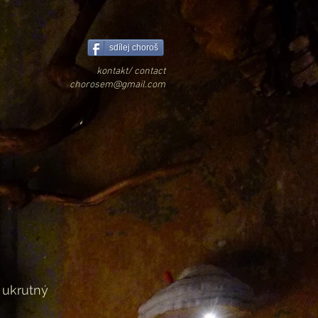
sdílej choroš
kontakt/ contact
chorosem@gmail.com
 ukrutný