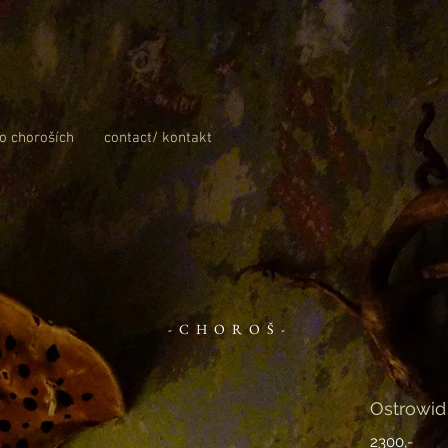
 o choroších
contact/ kontakt
-CHOROŠ-
Ostrowid
2300,-