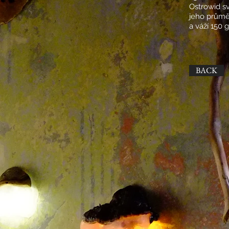
Ostrowid sv
jeho prům
a váží 150 g
BACK