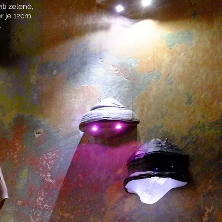
ítí zeleně,
ěr
je 12cm
.