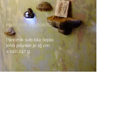
Pařezník krutokřís
Pařezník svítí bíle teple,
jeho průměr
je 15 cm
a váží 247 g.
BACK