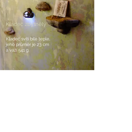
Kladeč zbytnělý
Kladeč svítí bíle teple,
jeho průměr
je 23 cm
a váží 541 g.
BACK