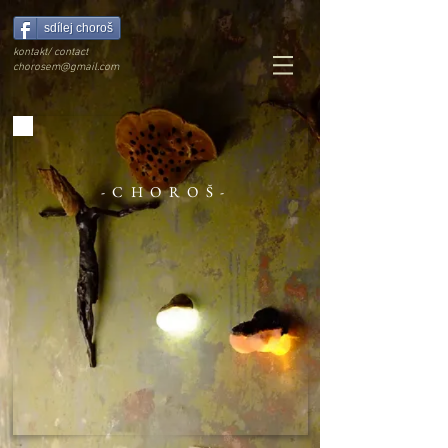
sdílej choroš
kontakt/ contact
chorosem@gmail.com
-CHOROŠ-