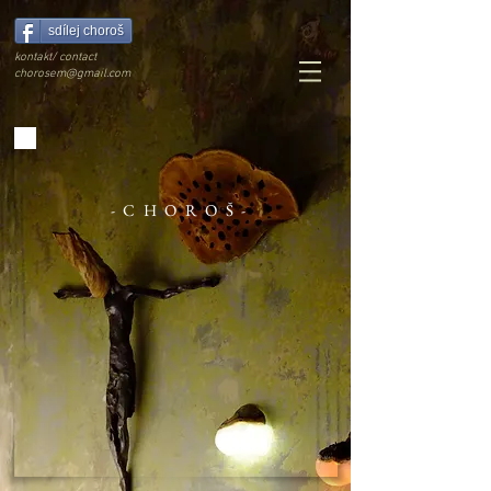
sdílej choroš
kontakt/ contact
chorosem@gmail.com
-CHOROŠ-