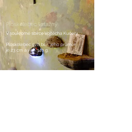
Ploskolebec vztažný
V soukromé sbírce Vojtěcha Kučery.
Ploskolebec svítí bíle,
jeho průměr
je 23 cm a váží 340 g.
BACK